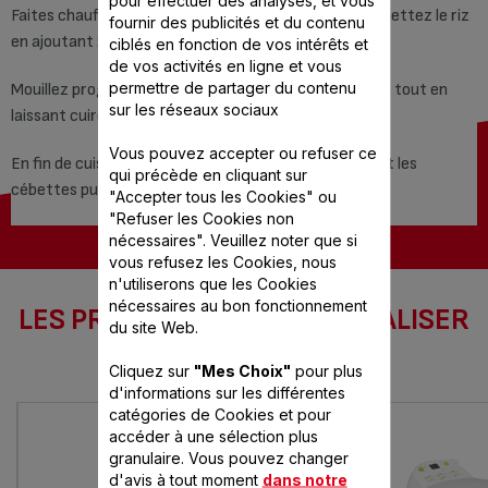
pour effectuer des analyses, et vous
Faites chauffer le beurre 3 minutes dans Actifry et mettez le riz
fournir des publicités et du contenu
en ajoutant 2 minutes de cuisson.
ciblés en fonction de vos intérêts et
de vos activités en ligne et vous
permettre de partager du contenu
Mouillez progressivement avec le bouillon de légumes tout en
sur les réseaux sociaux
laissant cuire.
Vous pouvez accepter ou refuser ce
En fin de cuisson, ajoutez le parmesan, les tomates et les
qui précède en cliquant sur
cébettes puis assaisonnez.
"Accepter tous les Cookies" ou
"Refuser les Cookies non
nécessaires". Veuillez noter que si
vous refusez les Cookies, nous
n'utiliserons que les Cookies
nécessaires au bon fonctionnement
LES PRODUITS SEB POUR RÉALISER
du site Web.
CETTE RECETTE
Cliquez sur
"Mes Choix"
pour plus
d'informations sur les différentes
catégories de Cookies et pour
accéder à une sélection plus
granulaire. Vous pouvez changer
d'avis à tout moment
dans notre