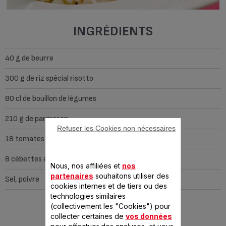
INGRÉDIENTS
40 g de beurre
300 g de riz spécial risotto
80 cl de bouillon de légumes
210 g de parmesan
Refuser les Cookies non nécessaires
18 tomates confites en dés
8 cébettes émincées
Nous, nos affiliées et
nos
partenaires
souhaitons utiliser des
Sel, poivre
cookies internes et de tiers ou des
technologies similaires
(collectivement les "Cookies") pour
PRÉPARATION
collecter certaines de
vos données