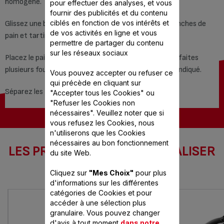
homogène.
pour effectuer des analyses, et vous
fournir des publicités et du contenu
ciblés en fonction de vos intérêts et
Glissez une belle noix de beurre au persil entre les tranches de
de vos activités en ligne et vous
pain et tartinez délicatement.
permettre de partager du contenu
sur les réseaux sociaux
Placez le pain dans la cuve de votre ActiFry (si besoin faites
plusieurs fournées). Lancez la cuisson selon le temps indiqué.
Vous pouvez accepter ou refuser ce
qui précède en cliquant sur
Séparez les tranches de pain et servez aussitôt.
"Accepter tous les Cookies" ou
"Refuser les Cookies non
nécessaires". Veuillez noter que si
vous refusez les Cookies, nous
n'utiliserons que les Cookies
nécessaires au bon fonctionnement
LES PRODUITS SEB POUR RÉALISER
du site Web.
CETTE RECETTE
Cliquez sur
"Mes Choix"
pour plus
d'informations sur les différentes
catégories de Cookies et pour
accéder à une sélection plus
granulaire. Vous pouvez changer
d'avis à tout moment
dans notre