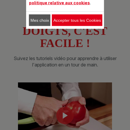
politique relative aux cookies
.
CUISINER DU
BOUT DES
Mes choix
Accepter tous les Cookies
DOIGTS, C'EST
FACILE !
Suivez les tutoriels vidéo pour apprendre à utiliser
l'application en un tour de main.