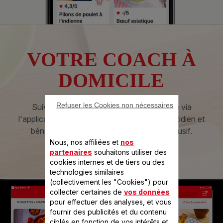
VOTRE COACH À
DOMICILE
Refuser les Cookies non nécessaires
Suivez les conseils de notre diététicienne via
l'application pour manger bon et sain au quotidien et
bénéficier d'un coaching nutritionnel exclusif.
Nous, nos affiliées et
nos
partenaires
souhaitons utiliser des
cookies internes et de tiers ou des
technologies similaires
(collectivement les "Cookies") pour
collecter certaines de
vos données
pour effectuer des analyses, et vous
fournir des publicités et du contenu
ciblés en fonction de vos intérêts et