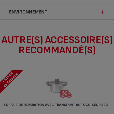
ENVIRONNEMENT
Ce produit n’est pas impacté par les
AUTRE(S) ACCESSOIRE(S)
modalités de communication de la loi
RECOMMANDÉ(S)
Anti-Gaspillage pour une Economie
Circulaire.
FORFAIT DE RÉPARATION AVEC TRANSPORT AUTOCUISEUR SEB