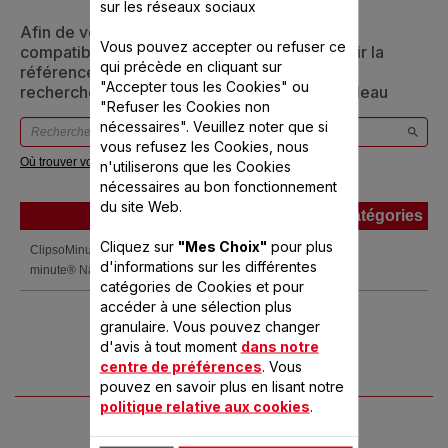
sur les réseaux sociaux
Afin de vous assurer que cet article est bien
Vous pouvez accepter ou refuser ce
compatible avec votre appareil, veuillez saisir la
qui précède en cliquant sur
référence de votre produit dans la barre de
"Accepter tous les Cookies" ou
recherche ci-dessous ou vous référer au tableau
"Refuser les Cookies non
nécessaires". Veuillez noter que si
vous refusez les Cookies, nous
Où trouver votre référence ?
n'utiliserons que les Cookies
nécessaires au bon fonctionnement
du site Web.
Produits
Références
Catégories
Produits
Références
Catégories
Cliquez sur
"Mes Choix"
pour plus
ClipsoMinut'® DUO 5L Cocotte-
P4705106
d'informations sur les différentes
minute® Natural Force
catégories de Cookies et pour
accéder à une sélection plus
granulaire. Vous pouvez changer
d'avis à tout moment
dans notre
centre de préférences
. Vous
pouvez en savoir plus en lisant notre
politique relative aux cookies
.