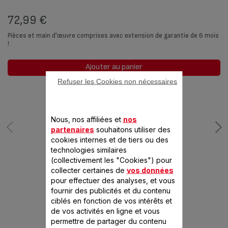
72,99 €
Pièces et main d'œuvre comprises avec extension de garantie de 6 mois
!
Ajouter au panier
Refuser les Cookies non nécessaires
Nous, nos affiliées et
nos
partenaires
souhaitons utiliser des
cookies internes et de tiers ou des
technologies similaires
(collectivement les "Cookies") pour
collecter certaines de
vos données
CONÇU POUR 1
pour effectuer des analyses, et vous
fournir des publicités et du contenu
PRODUIT(S)
ciblés en fonction de vos intérêts et
de vos activités en ligne et vous
permettre de partager du contenu