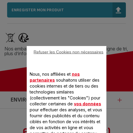
ENREGISTER MON PRODUIT
Nos emballages peuvent faire l’objet d’une consigne de tri,
Refuser les Cookies non nécessaires
plus d’informations sur
quefairedemesdechets.fr
Nous, nos affiliées et
nos
partenaires
souhaitons utiliser des
cookies internes et de tiers ou des
technologies similaires
(collectivement les "Cookies") pour
ENVIRONNEMENT
collecter certaines de
vos données
pour effectuer des analyses, et vous
fournir des publicités et du contenu
Ce produit n’est pas impacté par les
ciblés en fonction de vos intérêts et
de vos activités en ligne et vous
6 ACCESSOIRE(S)