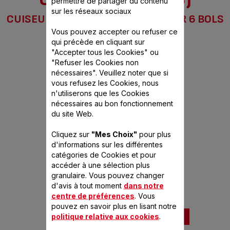
modalités de communication de la loi
permettre de partager du contenu
sur les réseaux sociaux
CUISEUR À RIZ NEW CLASSIC SILVER 6 BOLS
Anti-Gaspillage pour une Economie
Vous pouvez accepter ou refuser ce
Circulaire.
qui précède en cliquant sur
"Accepter tous les Cookies" ou
"Refuser les Cookies non
nécessaires". Veuillez noter que si
vous refusez les Cookies, nous
n'utiliserons que les Cookies
nécessaires au bon fonctionnement
du site Web.
CUILLÈRE À RIZ SS-993018
Cliquez sur
"Mes Choix"
pour plus
d'informations sur les différentes
catégories de Cookies et pour
Disponible.
C
accéder à une sélection plus
2,99 €
granulaire. Vous pouvez changer
Pratique !
d'avis à tout moment
dans notre
centre de préférences
. Vous
pouvez en savoir plus en lisant notre
Ajouter au panier
politique relative aux cookies
.