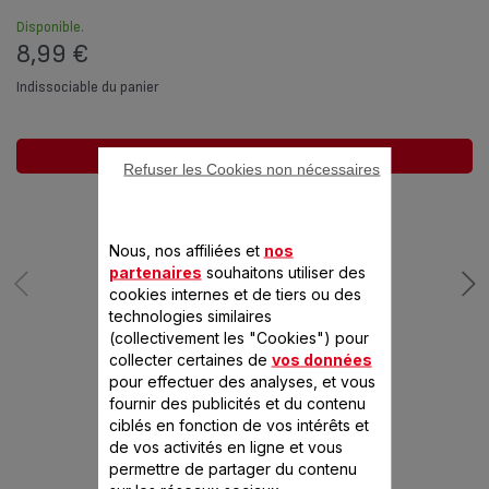
Disponible.
8,99 €
Indissociable du panier
Ajouter au panier
Refuser les Cookies non nécessaires
Nous, nos affiliées et
nos
partenaires
souhaitons utiliser des
cookies internes et de tiers ou des
technologies similaires
(collectivement les "Cookies") pour
collecter certaines de
vos données
CONÇU POUR 1
pour effectuer des analyses, et vous
fournir des publicités et du contenu
PRODUIT(S)
ciblés en fonction de vos intérêts et
de vos activités en ligne et vous
permettre de partager du contenu