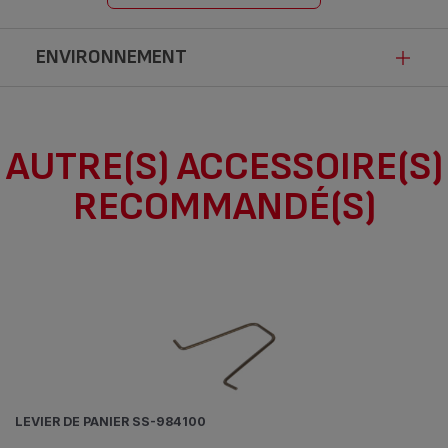
ENVIRONNEMENT
Ce produit n’est pas impacté par les
AUTRE(S) ACCESSOIRE(S)
modalités de communication de la loi
RECOMMANDÉ(S)
Anti-Gaspillage pour une Economie
Circulaire.
LEVIER DE PANIER SS-984100