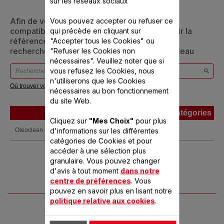
sur les réseaux sociaux
Afin de vous assurer que cet article est bien
Vous pouvez accepter ou refuser ce
compatible avec votre appareil, veuillez saisir la
qui précède en cliquant sur
référence de votre produit dans la barre de
"Accepter tous les Cookies" ou
recherche ci-dessous ou vous référer au tableau
"Refuser les Cookies non
nécessaires". Veuillez noter que si
vous refusez les Cookies, nous
n'utiliserons que les Cookies
Où trouver votre référence ?
nécessaires au bon fonctionnement
du site Web.
Produits
Références
Catégories
Cliquez sur
"Mes Choix"
pour plus
Produits
Références
Catégories
d'informations sur les différentes
Oleoclean Deluxe
FR701001
catégories de Cookies et pour
accéder à une sélection plus
granulaire. Vous pouvez changer
d'avis à tout moment
dans notre
centre de préférences
. Vous
pouvez en savoir plus en lisant notre
politique relative aux cookies
.