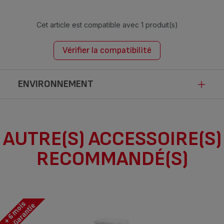
Cet article est compatible avec
1 produit(s)
Vérifier la compatibilité
ENVIRONNEMENT
Ce produit n’est pas impacté par les
AUTRE(S) ACCESSOIRE(S)
modalités de communication de la loi
RECOMMANDÉ(S)
Anti-Gaspillage pour une Economie
Circulaire.