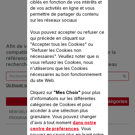
ciblés en fonction de vos intérêts et
CONÇU POUR 1
de vos activités en ligne et vous
permettre de partager du contenu
PRODUIT(S)
sur les réseaux sociaux
Vous pouvez accepter ou refuser ce
qui précède en cliquant sur
"Accepter tous les Cookies" ou
Afin de vous assurer que cet article est bien
"Refuser les Cookies non
compatible avec votre appareil, veuillez saisir la
nécessaires". Veuillez noter que si
référence de votre produit dans la barre de
vous refusez les Cookies, nous
recherche ci-dessous ou vous référer au tableau
n'utiliserons que les Cookies
nécessaires au bon fonctionnement
du site Web.
Où trouver votre référence ?
Cliquez sur
"Mes Choix"
pour plus
d'informations sur les différentes
Produits
Références
Catégories
catégories de Cookies et pour
Produits
Références
Catégories
accéder à une sélection plus
NEW DELICE XL 40L 4
OF282E11
granulaire. Vous pouvez changer
PROGRAMMES
d'avis à tout moment
dans notre
centre de préférences
. Vous
pouvez en savoir plus en lisant notre