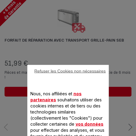
FORFAIT DE RÉPARATION AVEC TRANSPORT GRILLE-PAIN SEB
51,99 €
Refuser les Cookies non nécessaires
Pièces et main d'œuvre comprises avec extension de garantie de 6 mois
!
Ajouter au panier
Nous, nos affiliées et
nos
partenaires
souhaitons utiliser des
cookies internes et de tiers ou des
technologies similaires
(collectivement les "Cookies") pour
collecter certaines de
vos données
pour effectuer des analyses, et vous