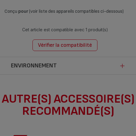
Conçu
pour
(voir liste des appareils compatibles ci-dessous)
Cet article est compatible avec
1 produit(s)
Vérifier la compatibilité
ENVIRONNEMENT
Ce produit n’est pas impacté par les
AUTRE(S) ACCESSOIRE(S)
modalités de communication de la loi
RECOMMANDÉ(S)
Anti-Gaspillage pour une Economie
Circulaire.