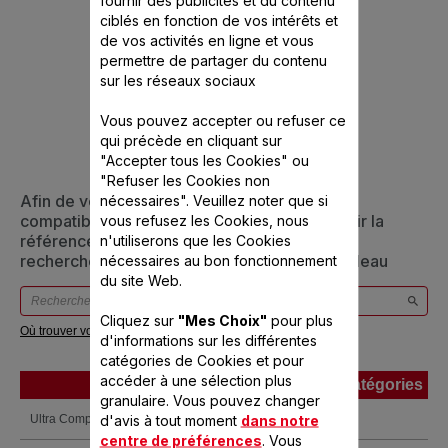
fournir des publicités et du contenu
ciblés en fonction de vos intérêts et
de vos activités en ligne et vous
CONÇU POUR 1
permettre de partager du contenu
sur les réseaux sociaux
PRODUIT(S)
Vous pouvez accepter ou refuser ce
qui précède en cliquant sur
"Accepter tous les Cookies" ou
"Refuser les Cookies non
Afin de vous assurer que cet article est bien
nécessaires". Veuillez noter que si
compatible avec votre appareil, veuillez saisir la
vous refusez les Cookies, nous
référence de votre produit dans la barre de
n'utiliserons que les Cookies
recherche ci-dessous ou vous référer au tableau
nécessaires au bon fonctionnement
du site Web.
Cliquez sur
"Mes Choix"
pour plus
Où trouver votre référence ?
d'informations sur les différentes
catégories de Cookies et pour
accéder à une sélection plus
Produits
Références
Catégories
granulaire. Vous pouvez changer
Produits
Références
Catégories
d'avis à tout moment
dans notre
Ultra Compact
TL210101
centre de préférences
. Vous