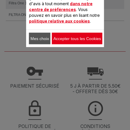
d'avis à tout moment
dans notre
Filtra One 1,2 kg Inox
FF173D00
centre de préférences
. Vous
pouvez en savoir plus en lisant notre
FILTRA ONE
FF162100
politique relative aux cookies
.
Mes choix
Accepter tous les Cookies
PAIEMENT SÉCURISÉ
5 J À PARTIR DE 5.50€
- OFFERTE DÈS 30€
POLITIQUE DE
CONDITIONS