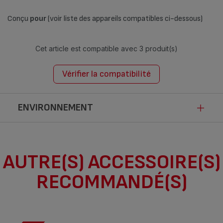
Conçu
pour
(voir liste des appareils compatibles ci-dessous)
Cet article est compatible avec
3 produit(s)
Vérifier la compatibilité
ENVIRONNEMENT
Ce produit n’est pas impacté par les
AUTRE(S) ACCESSOIRE(S)
modalités de communication de la loi
RECOMMANDÉ(S)
Anti-Gaspillage pour une Economie
Circulaire.