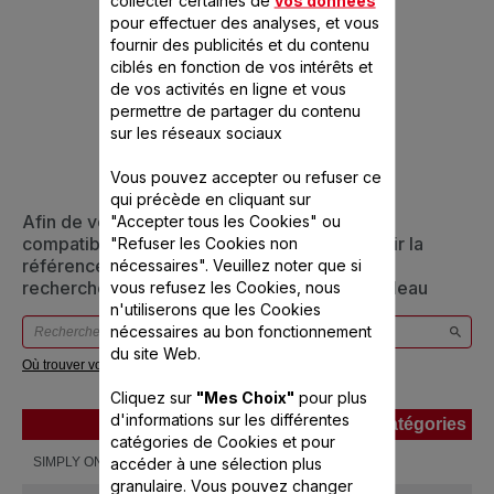
collecter certaines de
vos données
pour effectuer des analyses, et vous
fournir des publicités et du contenu
CONÇU POUR 3
ciblés en fonction de vos intérêts et
de vos activités en ligne et vous
PRODUIT(S)
permettre de partager du contenu
sur les réseaux sociaux
Vous pouvez accepter ou refuser ce
qui précède en cliquant sur
Afin de vous assurer que cet article est bien
"Accepter tous les Cookies" ou
compatible avec votre appareil, veuillez saisir la
"Refuser les Cookies non
référence de votre produit dans la barre de
nécessaires". Veuillez noter que si
recherche ci-dessous ou vous référer au tableau
vous refusez les Cookies, nous
n'utiliserons que les Cookies
nécessaires au bon fonctionnement
du site Web.
Où trouver votre référence ?
Cliquez sur
"Mes Choix"
pour plus
d'informations sur les différentes
Produits
Références
Catégories
catégories de Cookies et pour
Produits
Références
Catégories
accéder à une sélection plus
SIMPLY ONE
FF160800
granulaire. Vous pouvez changer