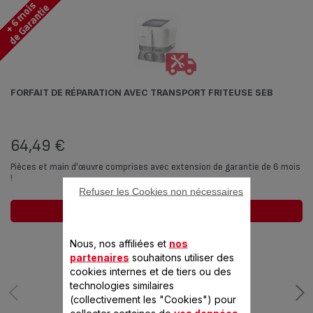
FORFAIT DE RÉPARATION AVEC TRANSPORT FRITEUSE SEB
64,49 €
Pièces et main d'œuvre comprises avec extension de garantie de 6 mois
!
Refuser les Cookies non nécessaires
Ajouter au panier
Nous, nos affiliées et
nos
partenaires
souhaitons utiliser des
cookies internes et de tiers ou des
technologies similaires
(collectivement les "Cookies") pour