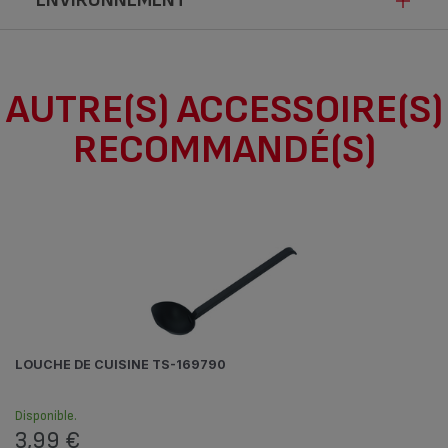
ENVIRONNEMENT
Ce produit n’est pas impacté par les
AUTRE(S) ACCESSOIRE(S)
modalités de communication de la loi
RECOMMANDÉ(S)
Anti-Gaspillage pour une Economie
Circulaire.
LOUCHE DE CUISINE TS-169790
Disponible.
3,99 €