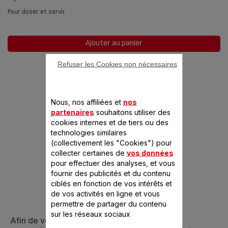
Pour doser et servir
Ajouter au panier
Refuser les Cookies non nécessaires
Nous, nos affiliées et
nos
partenaires
souhaitons utiliser des
cookies internes et de tiers ou des
technologies similaires
(collectivement les "Cookies") pour
CONÇU POUR 1
collecter certaines de
vos données
pour effectuer des analyses, et vous
PRODUIT(S)
fournir des publicités et du contenu
ciblés en fonction de vos intérêts et
de vos activités en ligne et vous
permettre de partager du contenu
sur les réseaux sociaux
Afin de vous assurer que cet article est bien