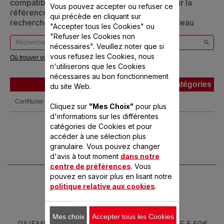
compatible avec votre appareil, veuillez saisir la
Vous pouvez accepter ou refuser ce
référence de votre produit dans la barre de
qui précède en cliquant sur
recherche ci-dessous ou vous référer au tableau
"Accepter tous les Cookies" ou
"Refuser les Cookies non
nécessaires". Veuillez noter que si
vous refusez les Cookies, nous
Où trouver votre référence ?
n'utiliserons que les Cookies
nécessaires au bon fonctionnement
Produits
Références
Catégories
du site Web.
Produits
Références
Catégories
Confiturier Vitafruit
MJ701101
Cliquez sur
"Mes Choix"
pour plus
d'informations sur les différentes
catégories de Cookies et pour
accéder à une sélection plus
granulaire. Vous pouvez changer
d'avis à tout moment
dans notre
centre de préférences
. Vous
pouvez en savoir plus en lisant notre
politique relative aux cookies
.
Mes choix
Accepter tous les Cookies