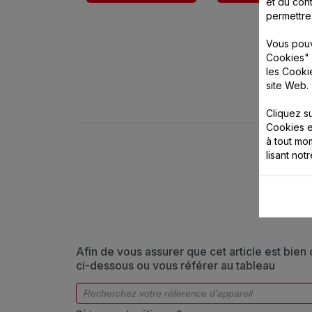
et du cont
permettre
Vous pouv
Cookies" 
les Cooki
site Web.
Cliquez s
Cookies e
à tout m
lisant not
Afin de vous assurer que cet article est bien
ci-dessous ou vous référer au tableau