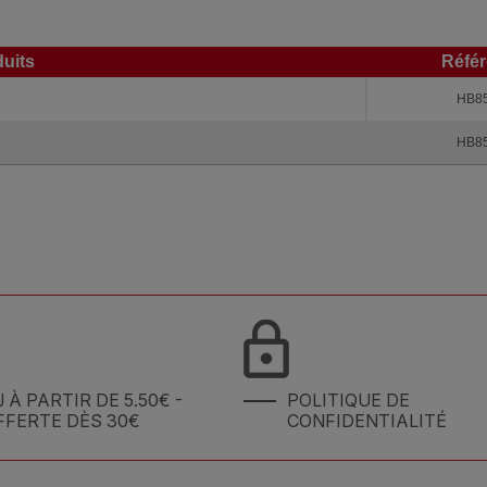
uits
Réfé
uits
Réfé
HB8
HB8
J À PARTIR DE 5.50€ -
POLITIQUE DE
FFERTE DÈS 30€
CONFIDENTIALITÉ