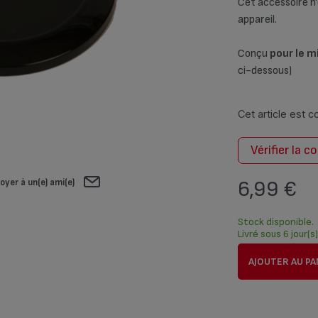
Cet accessoire n'
appareil.
Conçu
pour le 
ci-dessous)
Cet article est 
Vérifier la c
oyer à un(e) ami(e)
6,99 €
Stock disponible.
Livré sous 6 jour(s
AJOUTER AU PA