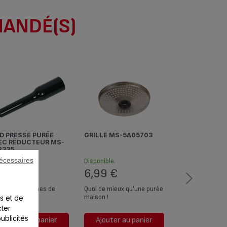
MANDÉ(S)
GRILLE MS-5A05703
EC RÉDUCTEUR MS-
2335
écessaires
sponible.
Disponible.
3,99 €
6,99 €
ase les pommes de
Quoi de mieux qu'une purée
re en purée
maison !
s et de
cter
ublicités
Ajouter au panier
Ajouter au panier