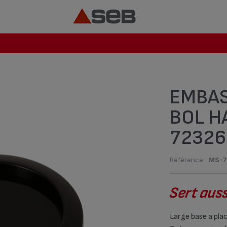
EMBAS
BOL H
72326
Référence :
MS-7
Sert auss
Large base a place