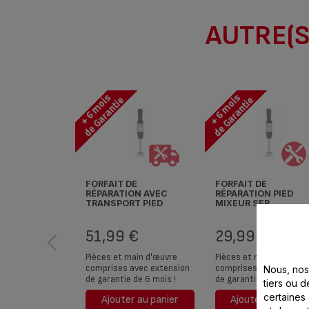
AUTRE(S
FORFAIT DE
FORFAIT DE
RÉPARATION AVEC
RÉPARATION PIED
TRANSPORT PIED
MIXEUR SEB
MIXEUR SEB
51,99 €
29,99 €
Pièces et main d'œuvre
Pièces et main d'œuvre
comprises avec extension
comprises avec extens
Nous, nos 
de garantie de 6 mois !
de garantie de 6 mois !
tiers ou d
certaines
Ajouter au panier
Ajouter au panier