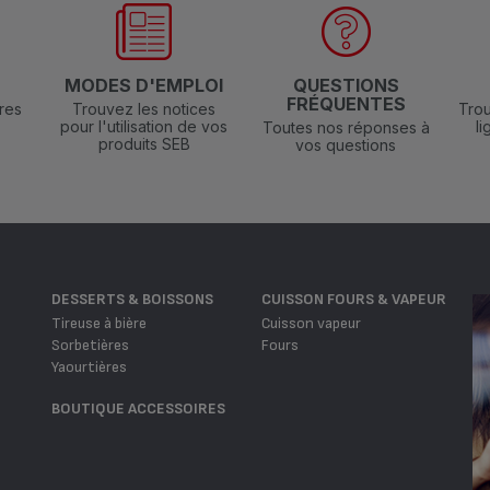
N
MODES D'EMPLOI
QUESTIONS
FRÉQUENTES
res
Trouvez les notices
Trou
pour l'utilisation de vos
l
Toutes nos réponses à
produits SEB
vos questions
DESSERTS & BOISSONS
CUISSON FOURS & VAPEUR
Tireuse à bière
Cuisson vapeur
Sorbetières
Fours
Yaourtières
BOUTIQUE ACCESSOIRES