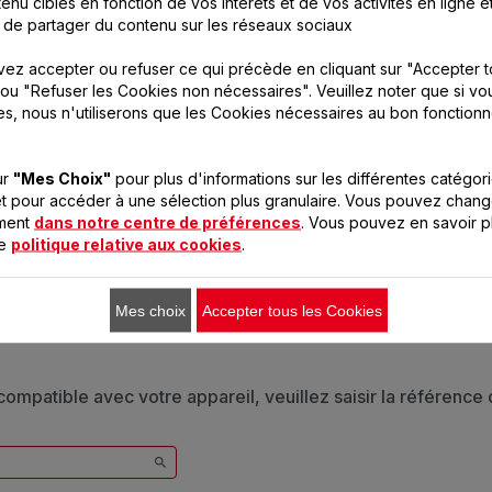
enu ciblés en fonction de vos intérêts et de vos activités en ligne e
 de partager du contenu sur les réseaux sociaux
ez accepter ou refuser ce qui précède en cliquant sur "Accepter t
ou "Refuser les Cookies non nécessaires". Veuillez noter que si vo
es, nous n'utiliserons que les Cookies nécessaires au bon fonction
ur
"Mes Choix"
pour plus d'informations sur les différentes catégor
t pour accéder à une sélection plus granulaire. Vous pouvez chang
oment
dans notre centre de préférences
. Vous pouvez en savoir p
re
politique relative aux cookies
.
CONÇU POUR 2 PRODUIT(S
Mes choix
Accepter tous les Cookies
 compatible avec votre appareil, veuillez saisir la référence