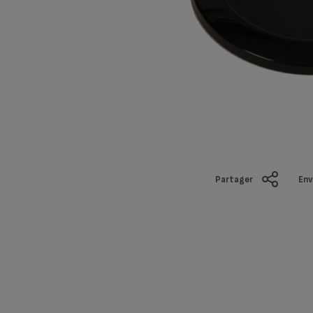
Partager
Env