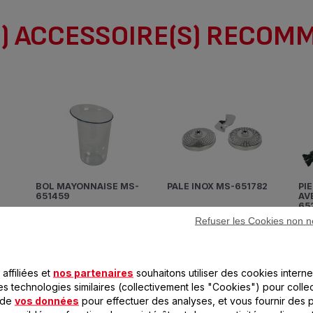
) ACCESSOIRE(S) RECOM
BOL MAYONNAISE MS-
PALE INOX MS-651782
PIED PRESSE PURÉE
651459
AV
65
Refuser les Cookies non n
Disponible.
Disponible.
Di
3,99 €
6,99 €
1
Réussissez vos
Pour des purées maison !
Ecr
ion
mayonnaises !
ter
affiliées et
nos partenaires
souhaitons utiliser des cookies interne
es technologies similaires (collectivement les "Cookies") pour colle
 de
vos données
pour effectuer des analyses, et vous fournir des p
Ajouter au panier
Ajouter au panier