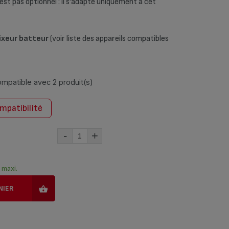
est pas optionnel : il s'adapte uniquement à cet
mixeur batteur
(voir liste des appareils compatibles
compatible avec
2 produit(s)
ompatibilité
-
+
) maxi.
NIER