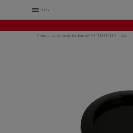
MENU
Embase couvercle du bol hachoir MS-7232601804 - Seb