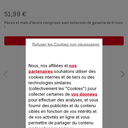
51,99 €
Pièces et main d'œuvre comprises avec extension de garantie de 6 mois
!
Ajouter au panier
Refuser les Cookies non nécessaires
Nous, nos affiliées et
nos
partenaires
souhaitons utiliser des
cookies internes et de tiers ou des
technologies similaires
(collectivement les "Cookies") pour
collecter certaines de
vos données
CONÇU POUR 1
pour effectuer des analyses, et vous
fournir des publicités et du contenu
PRODUIT(S)
ciblés en fonction de vos intérêts et
de vos activités en ligne et vous
permettre de partager du contenu