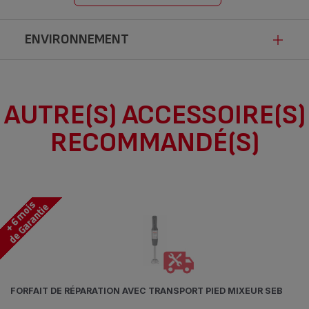
ENVIRONNEMENT
Ce produit n’est pas impacté par les
AUTRE(S) ACCESSOIRE(S)
modalités de communication de la loi
RECOMMANDÉ(S)
Anti-Gaspillage pour une Economie
Circulaire.
FORFAIT DE RÉPARATION AVEC TRANSPORT PIED MIXEUR SEB