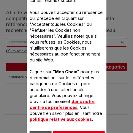
sur les réseaux sociaux
Afin de vous assurer que cet article est bien
Vous pouvez accepter ou refuser ce
compatible avec votre appareil, veuillez saisir la
qui précède en cliquant sur
référence de votre produit dans la barre de
"Accepter tous les Cookies" ou
recherche ci-dessous ou vous référer au tableau
"Refuser les Cookies non
nécessaires". Veuillez noter que si
vous refusez les Cookies, nous
n'utiliserons que les Cookies
Où trouver votre référence ?
nécessaires au bon fonctionnement
du site Web.
Produits
Références
Catégories
Cliquez sur
"Mes Choix"
pour plus
Produits
Références
Catégories
d'informations sur les différentes
Slimforce 5 en 1
HB857A00
catégories de Cookies et pour
accéder à une sélection plus
granulaire. Vous pouvez changer
d'avis à tout moment
dans notre
centre de préférences
. Vous
pouvez en savoir plus en lisant notre
politique relative aux cookies
.