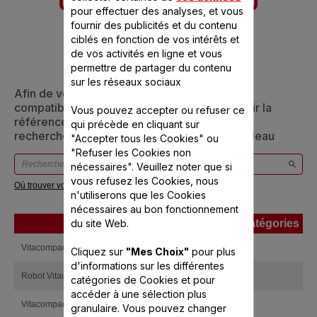
CONÇU POUR 10
pour effectuer des analyses, et vous
PRODUIT(S)
fournir des publicités et du contenu
ciblés en fonction de vos intérêts et
de vos activités en ligne et vous
permettre de partager du contenu
sur les réseaux sociaux
Afin de vous assurer que cet article est bien
compatible avec votre appareil, veuillez saisir la
Vous pouvez accepter ou refuser ce
référence de votre produit dans la barre de
qui précède en cliquant sur
recherche ci-dessous ou vous référer au tableau
"Accepter tous les Cookies" ou
"Refuser les Cookies non
nécessaires". Veuillez noter que si
vous refusez les Cookies, nous
Où trouver votre référence ?
n'utiliserons que les Cookies
nécessaires au bon fonctionnement
du site Web.
Produits
Références
Catégories
Produits
Références
Catégories
Vitacompact
FP416141
Cliquez sur
"Mes Choix"
pour plus
d'informations sur les différentes
Robot Vitacompact 3L(FP410141)
YY610694
catégories de Cookies et pour
accéder à une sélection plus
Vitacompact Metal
FP41314F
granulaire. Vous pouvez changer