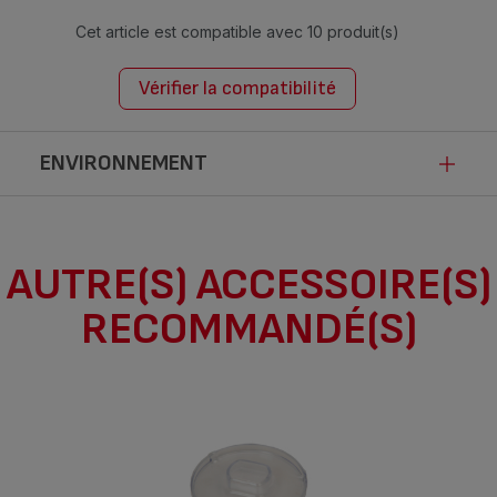
Cet article est compatible avec
10 produit(s)
Vérifier la compatibilité
ENVIRONNEMENT
Ce produit n’est pas impacté par les
AUTRE(S) ACCESSOIRE(S)
modalités de communication de la loi
RECOMMANDÉ(S)
Anti-Gaspillage pour une Economie
Circulaire.