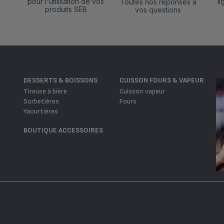
pour l'utilisation de vos
l
Toutes nos réponses à
produits SEB
vos questions
DESSERTS & BOISSONS
CUISSON FOURS & VAPEUR
Tireuse à bière
Cuisson vapeur
Sorbetières
Fours
Yaourtières
BOUTIQUE ACCESSOIRES