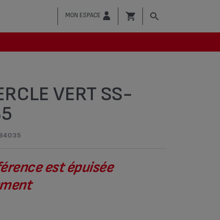
MON ESPACE
RCLE VERT SS-
35
84035
férence est épuisée
vement