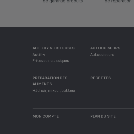
de garantie produits
de réparation
ACTIFRY & FRITEUSES
AUTOCUISEURS
Actifry
Autocuiseurs
Friteuses classiques
PRÉPARATION DES
RECETTES
ALIMENTS
Hâchoir, mixeur, batteur
MON COMPTE
PLAN DU SITE