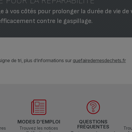
E POUR LA REPARABILITE
 à vos côtés pour prolonger la durée de vie de 
efficacement contre le gaspillage.
gne de tri, plus d’informations sur
quefairedemesdechets.fr
N
MODES D'EMPLOI
QUESTIONS
FRÉQUENTES
res
Trouvez les notices
Trou