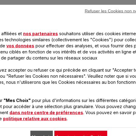
Refuser les Cookies non n
CONÇU POUR 3 PRODUIT(S
affiliées et
nos partenaires
souhaitons utiliser des cookies interne
es technologies similaires (collectivement les "Cookies") pour colle
 de
vos données
pour effectuer des analyses, et vous fournir des p
enu ciblés en fonction de vos intérêts et de vos activités en ligne e
 de partager du contenu sur les réseaux sociaux
 compatible avec votre appareil, veuillez saisir la référence
ez accepter ou refuser ce qui précède en cliquant sur "Accepter t
ou "Refuser les Cookies non nécessaires". Veuillez noter que si vo
es, nous n'utiliserons que les Cookies nécessaires au bon fonction
ur
"Mes Choix"
pour plus d'informations sur les différentes catégor
t pour accéder à une sélection plus granulaire. Vous pouvez chang
uits
Réfé
oment
dans notre centre de préférences
. Vous pouvez en savoir p
uits
Réfé
VC1
re
politique relative aux cookies
.
VC1