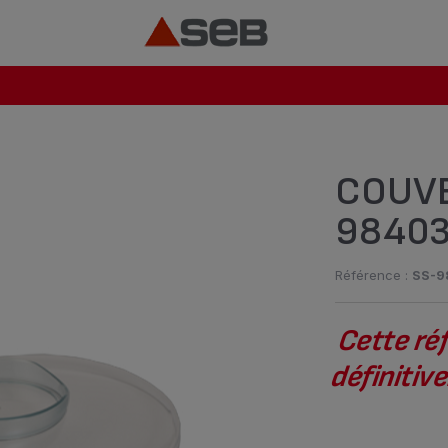
COUVE
9840
Référence :
SS-9
Cette ré
définiti