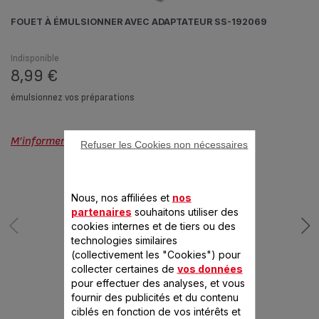
FOUET À ÉMULSIONNER AVEC ADAPTATEUR SS-192069
Indisponible
8,99 €
émulsionnez vos préparations
M’informer sur la disponibilité
Refuser les Cookies non nécessaires
Nous, nos affiliées et
nos
partenaires
souhaitons utiliser des
cookies internes et de tiers ou des
technologies similaires
(collectivement les "Cookies") pour
collecter certaines de
vos données
pour effectuer des analyses, et vous
CONÇU POUR 2
fournir des publicités et du contenu
ciblés en fonction de vos intérêts et