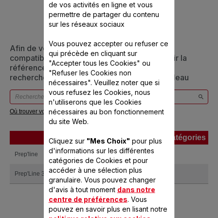
PRODUIT(S)
de vos activités en ligne et vous
permettre de partager du contenu
sur les réseaux sociaux
Vous pouvez accepter ou refuser ce
Afin de vous assurer que cet article est bien
qui précède en cliquant sur
compatible avec votre appareil, veuillez saisir la
"Accepter tous les Cookies" ou
référence de votre produit dans la barre de
"Refuser les Cookies non
recherche ci-dessous ou vous référer au tableau
nécessaires". Veuillez noter que si
vous refusez les Cookies, nous
n'utiliserons que les Cookies
nécessaires au bon fonctionnement
Où trouver votre référence ?
du site Web.
Produits
Références
Catégories
Cliquez sur
"Mes Choix"
pour plus
Produits
Références
Catégories
d'informations sur les différentes
Prep'line
HB712101
catégories de Cookies et pour
accéder à une sélection plus
Prep'Line 3 en 1
HB713101
granulaire. Vous pouvez changer
d'avis à tout moment
dans notre
centre de préférences
. Vous
pouvez en savoir plus en lisant notre