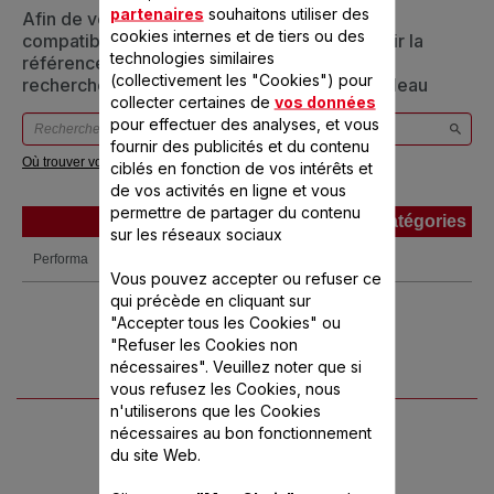
partenaires
souhaitons utiliser des
Afin de vous assurer que cet article est bien
cookies internes et de tiers ou des
compatible avec votre appareil, veuillez saisir la
technologies similaires
référence de votre produit dans la barre de
(collectivement les "Cookies") pour
recherche ci-dessous ou vous référer au tableau
collecter certaines de
vos données
pour effectuer des analyses, et vous
fournir des publicités et du contenu
Où trouver votre référence ?
ciblés en fonction de vos intérêts et
de vos activités en ligne et vous
permettre de partager du contenu
Produits
Références
Catégories
sur les réseaux sociaux
Produits
Références
Catégories
Performa
BL500301
Vous pouvez accepter ou refuser ce
qui précède en cliquant sur
"Accepter tous les Cookies" ou
"Refuser les Cookies non
nécessaires". Veuillez noter que si
vous refusez les Cookies, nous
n'utiliserons que les Cookies
nécessaires au bon fonctionnement
du site Web.