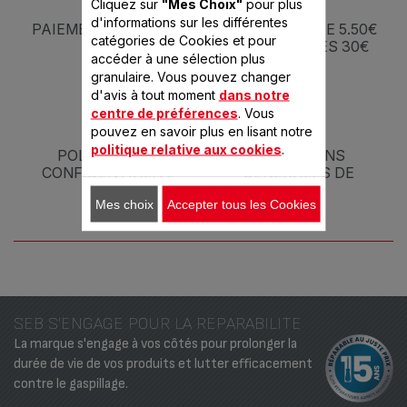
Cliquez sur
"Mes Choix"
pour plus
d'informations sur les différentes
PAIEMENT SÉCURISÉ
5 J À PARTIR DE 5.50€
catégories de Cookies et pour
- OFFERTE DÈS 30€
accéder à une sélection plus
granulaire. Vous pouvez changer
d'avis à tout moment
dans notre
centre de préférences
. Vous
pouvez en savoir plus en lisant notre
politique relative aux cookies
.
POLITIQUE DE
CONDITIONS
CONFIDENTIALITÉ
GÉNÉRALES DE
VENTE
Mes choix
Accepter tous les Cookies
SEB S'ENGAGE POUR LA REPARABILITE
La marque s'engage à vos côtés pour prolonger la
durée de vie de vos produits et lutter efficacement
contre le gaspillage.