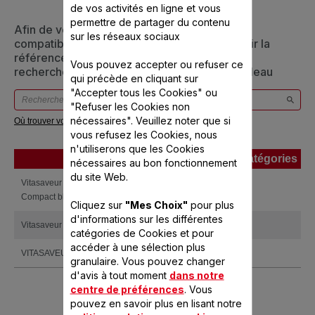
de vos activités en ligne et vous
permettre de partager du contenu
Afin de vous assurer que cet article est bien
sur les réseaux sociaux
compatible avec votre appareil, veuillez saisir la
référence de votre produit dans la barre de
Vous pouvez accepter ou refuser ce
recherche ci-dessous ou vous référer au tableau
qui précède en cliquant sur
"Accepter tous les Cookies" ou
"Refuser les Cookies non
nécessaires". Veuillez noter que si
Où trouver votre référence ?
vous refusez les Cookies, nous
n'utiliserons que les Cookies
Produits
Références
Catégories
nécessaires au bon fonctionnement
Produits
Références
Catégories
du site Web.
Vitasaveur Turbo Diffusion Ultra
VC100600
Compact blanc
Cliquez sur
"Mes Choix"
pour plus
d'informations sur les différentes
Vitasaveur Cuiseur vapeur 2 bols
VC150100
catégories de Cookies et pour
accéder à une sélection plus
VITASAVEUR Compact
VC151100
granulaire. Vous pouvez changer
d'avis à tout moment
dans notre
centre de préférences
. Vous
pouvez en savoir plus en lisant notre