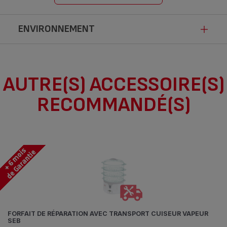
ENVIRONNEMENT
Ce produit n’est pas impacté par les
AUTRE(S) ACCESSOIRE(S)
modalités de communication de la loi
RECOMMANDÉ(S)
Anti-Gaspillage pour une Economie
Circulaire.
FORFAIT DE RÉPARATION AVEC TRANSPORT CUISEUR VAPEUR
SEB