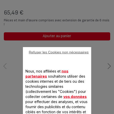
65,49 €
Pièces et main d'œuvre comprises avec extension de garantie de 6 mois
!
Ajouter au panier
Refuser les Cookies non nécessaires
Nous, nos affiliées et
nos
partenaires
souhaitons utiliser des
cookies internes et de tiers ou des
technologies similaires
CONÇU POUR 3
(collectivement les "Cookies") pour
collecter certaines de
vos données
PRODUIT(S)
pour effectuer des analyses, et vous
fournir des publicités et du contenu
ciblés en fonction de vos intérêts et