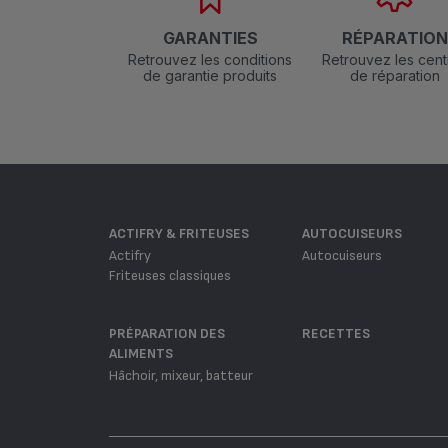
GARANTIES
RÉPARATIO
Retrouvez les conditions
Retrouvez les cent
de garantie produits
de réparation
ACTIFRY & FRITEUSES
AUTOCUISEURS
Actifry
Autocuiseurs
Friteuses classiques
PRÉPARATION DES
RECETTES
ALIMENTS
Hâchoir, mixeur, batteur