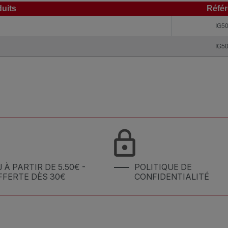
uits
Réfé
uits
Réfé
IG5
IG5
J À PARTIR DE 5.50€ -
POLITIQUE DE
FFERTE DÈS 30€
CONFIDENTIALITÉ