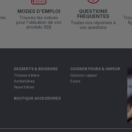
N
MODES D'EMPLOI
QUESTIONS
FRÉQUENTES
res
Trouvez les notices
Trou
pour l'utilisation de vos
l
Toutes nos réponses à
produits SEB
vos questions
DESSERTS & BOISSONS
CUISSON FOURS & VAPEUR
Tireuse à bière
Cuisson vapeur
Sorbetières
Fours
Yaourtières
BOUTIQUE ACCESSOIRES