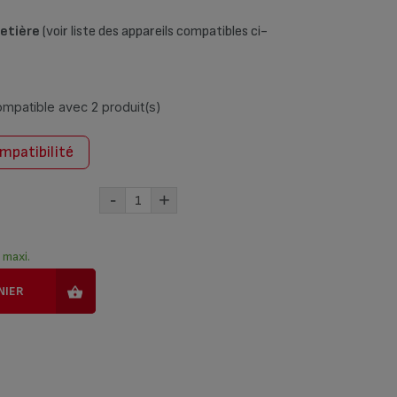
betière
(voir liste des appareils compatibles ci-
compatible avec
2 produit(s)
ompatibilité
-
+
) maxi.
NIER