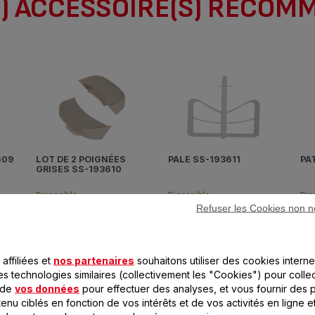
) ACCESSOIRE(S) RECOM
609
LOT DE 2 POIGNÉES
PALE SS-193611
PA
GRISES SS-193610
Disponible.
Disponible.
Di
Refuser les Cookies non n
3,99 €
3,99 €
2
Indispensable à
Une bonne répartition du
Une
l'assemblage
froid
et 
app
affiliées et
nos partenaires
souhaitons utiliser des cookies interne
es technologies similaires (collectivement les "Cookies") pour colle
Ajouter au panier
Ajouter au panier
 de
vos données
pour effectuer des analyses, et vous fournir des p
enu ciblés en fonction de vos intérêts et de vos activités en ligne e