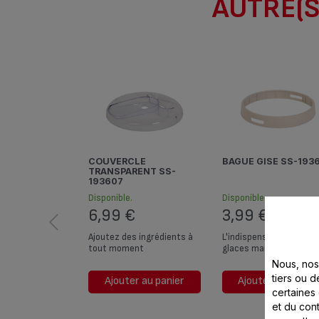
AUTRE(S
COUVERCLE
BAGUE GISE SS-193
TRANSPARENT SS-
193607
Disponible.
Disponible.
6,99 €
3,99 €
Ajoutez des ingrédients à
L'indispensable de vos
tout moment
glaces maison
Nous, nos 
tiers ou d
Ajouter au panier
Ajouter au panier
certaines
et du cont