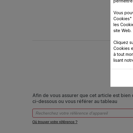
permettre
Vous pouv
Cookies" 
les Cooki
site Web.
Cliquez s
Cookies e
à tout m
lisant not
Afin de vous assurer que cet article est bien
ci-dessous ou vous référer au tableau
Où trouver votre référence ?