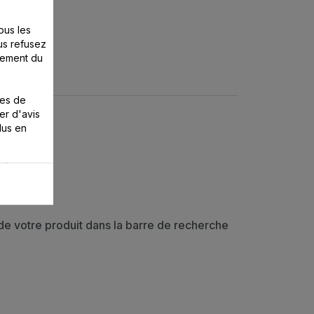
ous les
us refusez
nement du
ies de
er d'avis
lus en
)
 de votre produit dans la barre de recherche