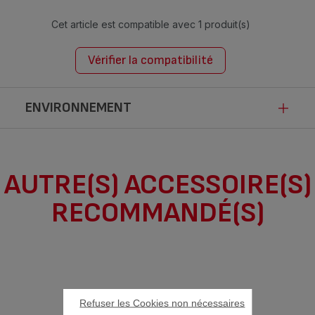
Cet article est compatible avec
1 produit(s)
Vérifier la compatibilité
ENVIRONNEMENT
Ce produit n’est pas impacté par les
AUTRE(S) ACCESSOIRE(S)
modalités de communication de la loi
RECOMMANDÉ(S)
Anti-Gaspillage pour une Economie
Circulaire.
Refuser les Cookies non nécessaires