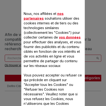
CONÇU POUR 1
PRODUIT(S)
Nous, nos affiliées et
nos
partenaires
souhaitons utiliser des
cookies internes et de tiers ou des
technologies similaires
(collectivement les "Cookies") pour
Afin de vous assurer que cet article est bien
collecter certaines de
vos données
compatible avec votre appareil, veuillez saisir la
pour effectuer des analyses, et vous
référence de votre produit dans la barre de
fournir des publicités et du contenu
recherche ci-dessous ou vous référer au tableau
ciblés en fonction de vos intérêts et
de vos activités en ligne et vous
permettre de partager du contenu
sur les réseaux sociaux
Où trouver votre référence ?
Vous pouvez accepter ou refuser ce
Produits
Références
Catégories
qui précède en cliquant sur
Produits
Références
Catégories
"Accepter tous les Cookies" ou
Delfini Citronnelle
CM240100
"Refuser les Cookies non
nécessaires". Veuillez noter que si
vous refusez les Cookies, nous
n'utiliserons que les Cookies