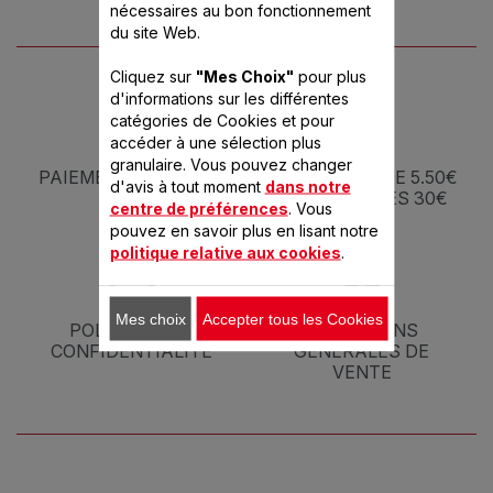
nécessaires au bon fonctionnement
du site Web.
Cliquez sur
"Mes Choix"
pour plus
d'informations sur les différentes
catégories de Cookies et pour
accéder à une sélection plus
granulaire. Vous pouvez changer
PAIEMENT SÉCURISÉ
5 J À PARTIR DE 5.50€
d'avis à tout moment
dans notre
- OFFERTE DÈS 30€
centre de préférences
. Vous
pouvez en savoir plus en lisant notre
politique relative aux cookies
.
Mes choix
Accepter tous les Cookies
POLITIQUE DE
CONDITIONS
CONFIDENTIALITÉ
GÉNÉRALES DE
VENTE