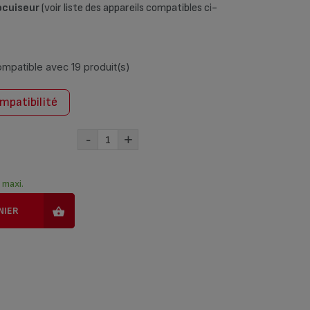
ocuiseur
(voir liste des appareils compatibles ci-
compatible avec
19 produit(s)
ompatibilité
-
+
) maxi.
NIER