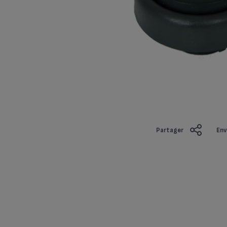
Partager
Env