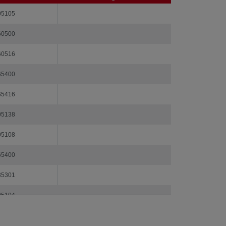
rences
Catégories
05105
60500
60516
65400
65416
05138
05108
65400
35301
05104