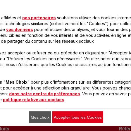
affiliées et
nos partenaires
souhaitons utiliser des cookies interne
es technologies similaires (collectivement les "Cookies") pour colle
 de
vos données
pour effectuer des analyses, et vous fournir des p
enu ciblés en fonction de vos intérêts et de vos activités en ligne e
 de partager du contenu sur les réseaux sociaux
ez accepter ou refuser ce qui précède en cliquant sur "Accepter t
ONÇU POUR 19 PRODUIT(
ou "Refuser les Cookies non nécessaires". Veuillez noter que si vo
es, nous n'utiliserons que les Cookies nécessaires au bon fonction
ur
"Mes Choix"
pour plus d'informations sur les différentes catégor
 compatible avec votre appareil, veuillez saisir la référence
t pour accéder à une sélection plus granulaire. Vous pouvez chang
oment
dans notre centre de préférences
. Vous pouvez en savoir p
re
politique relative aux cookies
.
Mes choix
Accepter tous les Cookies
uits
Réfé