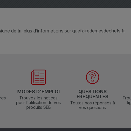
gne de tri, plus d’informations sur
quefairedemesdechets.fr
N
MODES D'EMPLOI
QUESTIONS
FRÉQUENTES
res
Trouvez les notices
Trou
pour l'utilisation de vos
l
Toutes nos réponses à
produits SEB
vos questions