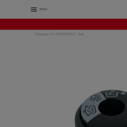
MENU
Soupape SS-1530000553 - Seb