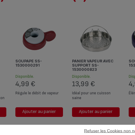
SOUPAPE SS-
PANIER VAPEUR AVEC
SOUPAPE SS-
1530000291
SUPPORT SS-
15
1530000823
Disponible.
Disponible.
Di
4,99 €
13,99 €
4
Régule le débit de vapeur
Idéal pour une cuisson
Élé
ion
saine
Ajouter au panier
Ajouter au panier
Refuser les Cookies non n