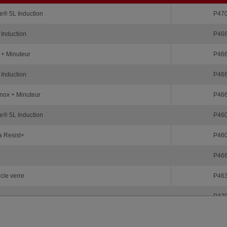
uits
Réfé
e® 5L Induction
P47
Induction
P46
+ Minuteur
P46
Induction
P46
ox + Minuteur
P46
e® 5L Induction
P46
a Resist+
P46
P46
cle verre
P46
P47