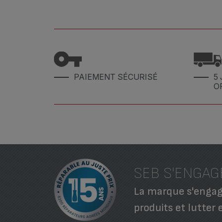
PAIEMENT SÉCURISÉ
5 
O
SEB S'ENGAG
La marque s'engage
produits et lutter 