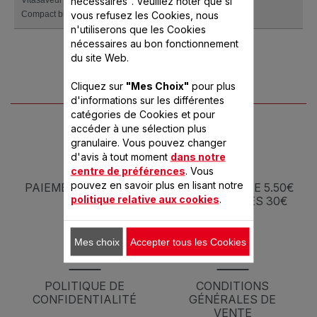
nécessaires". Veuillez noter que si
Vitasaveur Turbo Diffusion Ultra
VC100600
vous refusez les Cookies, nous
Compact blanc
n'utiliserons que les Cookies
nécessaires au bon fonctionnement
du site Web.
Cliquez sur
"Mes Choix"
pour plus
d'informations sur les différentes
catégories de Cookies et pour
accéder à une sélection plus
granulaire. Vous pouvez changer
d'avis à tout moment
dans notre
centre de préférences
. Vous
pouvez en savoir plus en lisant notre
PAIEMENT SÉCURISÉ
5 J À PARTIR DE 5.50€
politique relative aux cookies
.
- OFFERTE DÈS 30€
Mes choix
Accepter tous les Cookies
POLITIQUE DE
CONDITIONS
CONFIDENTIALITÉ
GÉNÉRALES DE
VENTE