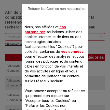
Refuser les Cookies non nécessaires
Afin de vous assurer que cet article est bien
compatible avec votre appareil, veuillez saisir la
référence de votre produit dans la barre de
recherche ci-dessous ou vous référer au tableau
Nous, nos affiliées et
nos
partenaires
souhaitons utiliser des
cookies internes et de tiers ou des
technologies similaires
Où trouver votre référence ?
(collectivement les "Cookies") pour
collecter certaines de
vos données
pour effectuer des analyses, et vous
Produits
Références
Catégories
fournir des publicités et du contenu
Produits
Références
Catégories
ciblés en fonction de vos intérêts et
Vitasaveur Turbo Diffusion Ultra
VC100100
de vos activités en ligne et vous
Compact
permettre de partager du contenu
sur les réseaux sociaux
Vitasaveur Turbo Diffusion Ultra
VC100200
Compact 3 bols
Vous pouvez accepter ou refuser ce
qui précède en cliquant sur
Vitasaveur Turbo Diffusion Ultra
VC100700
"Accepter tous les Cookies" ou
Compact noir
"Refuser les Cookies non