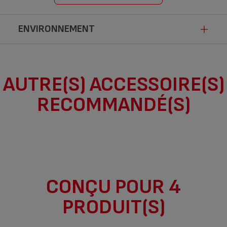
ENVIRONNEMENT
Ce produit n’est pas impacté par les
AUTRE(S) ACCESSOIRE(S)
modalités de communication de la loi
RECOMMANDÉ(S)
Anti-Gaspillage pour une Economie
Circulaire.
CONÇU POUR 4
PRODUIT(S)