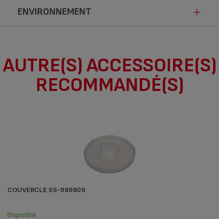
ENVIRONNEMENT
Ce produit n’est pas impacté par les
AUTRE(S) ACCESSOIRE(S)
modalités de communication de la loi
RECOMMANDÉ(S)
Anti-Gaspillage pour une Economie
Circulaire.
COUVERCLE SS-989809
Disponible.