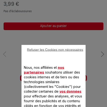
3,99 €
Pas d'éclaboussures
Ajouter au panier
Refuser les Cookies non nécessaires
Nous, nos affiliées et
nos
partenaires
souhaitons utiliser des
CONÇU POUR 10
cookies internes et de tiers ou des
technologies similaires
PRODUIT(S)
(collectivement les "Cookies") pour
collecter certaines de
vos données
pour effectuer des analyses, et vous
fournir des publicités et du contenu
ciblés en fonction de vos intérêts et