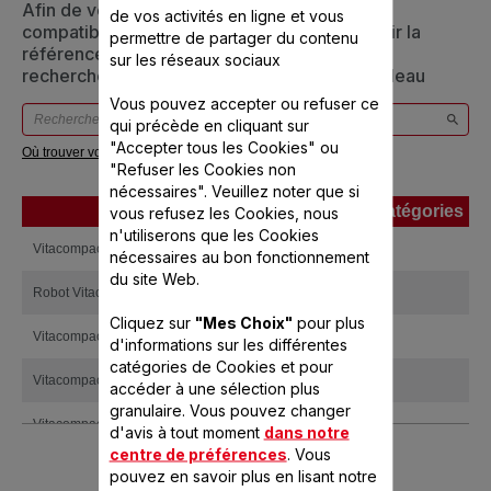
Afin de vous assurer que cet article est bien
de vos activités en ligne et vous
compatible avec votre appareil, veuillez saisir la
permettre de partager du contenu
référence de votre produit dans la barre de
sur les réseaux sociaux
recherche ci-dessous ou vous référer au tableau
Vous pouvez accepter ou refuser ce
qui précède en cliquant sur
"Accepter tous les Cookies" ou
Où trouver votre référence ?
"Refuser les Cookies non
nécessaires". Veuillez noter que si
Produits
Références
Catégories
vous refusez les Cookies, nous
n'utiliserons que les Cookies
Produits
Références
Catégories
Vitacompact
FP416141
nécessaires au bon fonctionnement
du site Web.
Robot Vitacompact 3L(FP410141)
YY610694
Cliquez sur
"Mes Choix"
pour plus
Vitacompact Metal
FP41314F
d'informations sur les différentes
catégories de Cookies et pour
Vitacompact blanc
FP410141
accéder à une sélection plus
granulaire. Vous pouvez changer
Vitacompact
FP415141
d'avis à tout moment
dans notre
centre de préférences
. Vous
FP412141 FOOD PROCESSOR
pouvez en savoir plus en lisant notre
FP4121
VITACOM