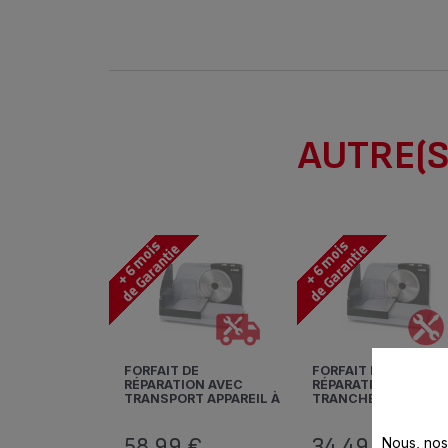
AUTRE(S
FORFAIT DE
FORFAIT DE
RÉPARATION AVEC
RÉPARATION APPAREI
TRANSPORT APPAREIL À
TRANCHER SEB
TRANCHER SEB
58,99 €
34,49 €
Nous, nos 