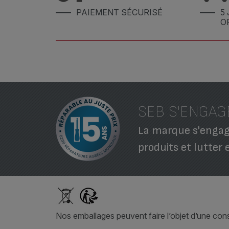
PAIEMENT SÉCURISÉ
5 
O
SEB S'ENGAG
La marque s'engage
produits et lutter 
Nos emballages peuvent faire l’objet d’une consi