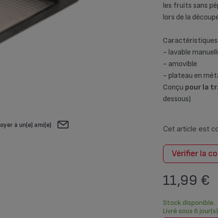
les fruits sans pé
lors de la découp
Caractéristiques
- lavable manuell
- amovible
- plateau en mét
Conçu
pour la 
dessous)
oyer à un(e) ami(e)
Cet article est 
Vérifier la c
11,99 €
Stock disponible.
Livré sous 6 jour(s