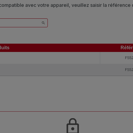
 compatible avec votre appareil, veuillez saisir la référence
uits
Réfé
uits
Réfé
FS5
FS5