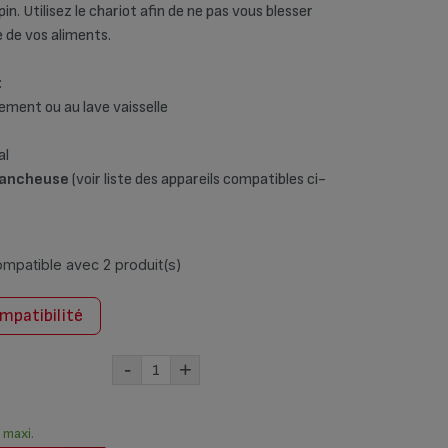
pin. Utilisez le chariot afin de ne pas vous blesser
e de vos aliments.
:
ement ou au lave vaisselle
al
trancheuse
(voir liste des appareils compatibles ci-
compatible avec
2 produit(s)
ompatibilité
-
+
) maxi.