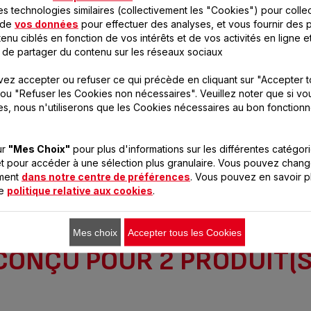
es technologies similaires (collectivement les "Cookies") pour colle
Récolte les tranches
Indispensable
 de
vos données
pour effectuer des analyses, et vous fournir des p
ion
enu ciblés en fonction de vos intérêts et de vos activités en ligne e
 de partager du contenu sur les réseaux sociaux
Ajouter au panier
Ajouter au panier
ez accepter ou refuser ce qui précède en cliquant sur "Accepter t
ou "Refuser les Cookies non nécessaires". Veuillez noter que si vo
es, nous n'utiliserons que les Cookies nécessaires au bon fonction
ur
"Mes Choix"
pour plus d'informations sur les différentes catégor
t pour accéder à une sélection plus granulaire. Vous pouvez chang
oment
dans notre centre de préférences
. Vous pouvez en savoir p
re
politique relative aux cookies
.
Mes choix
Accepter tous les Cookies
CONÇU POUR 2 PRODUIT(S