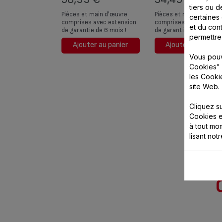
tiers ou d
Pièces et main d'œuvre
Pièces et main d'œuvre
certaines
comprises avec extension
comprises avec extens
et du cont
de garantie de 6 mois !
de garantie de 6 mois !
permettre
Ajouter au panier
Ajouter au panier
Vous pouv
Cookies" 
les Cooki
site Web.
Cliquez s
Cookies e
à tout m
lisant not