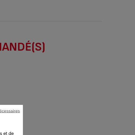
MANDÉ(S)
écessaires
s et de