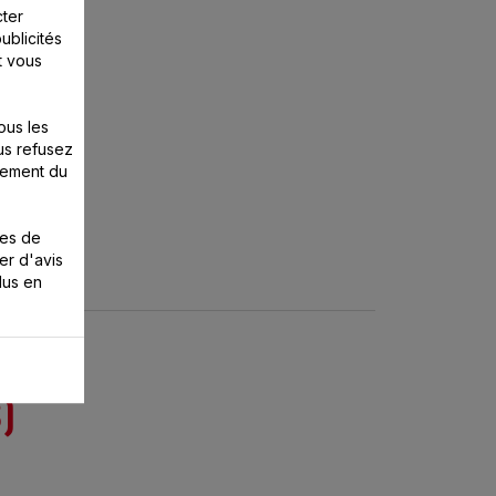
cter
ublicités
t vous
ous les
us refusez
nement du
ies de
er d'avis
lus en
)