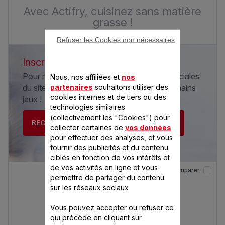
Avec Actifry, cuisinez sans matière
grasse !
Refuser les Cookies non nécessaires
Inscrivez-vous à la newsletter Seb
Pour recevoir les informations et offres spéciales
Nous, nos affiliées et
nos
partenaires
souhaitons utiliser des
du site Seb.fr et être tenu informé des prochains
cookies internes et de tiers ou des
jeux !
technologies similaires
(collectivement les "Cookies") pour
RECEVEZ LA NEWSLETTER
collecter certaines de
vos données
pour effectuer des analyses, et vous
fournir des publicités et du contenu
ciblés en fonction de vos intérêts et
de vos activités en ligne et vous
Comparer
permettre de partager du contenu
sur les réseaux sociaux
Vous pouvez accepter ou refuser ce
qui précède en cliquant sur