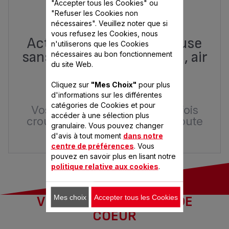
"Accepter tous les Cookies" ou
"Refuser les Cookies non
nécessaires". Veuillez noter que si
vous refusez les Cookies, nous
Actifry Genius XL, Friteuse
n'utiliserons que les Cookies
sans huile 1,7 Kg (6 pers.), air
nécessaires au bon fonctionnement
du site Web.
fryer, 9 prog.
Cliquez sur
"Mes Choix"
pour plus
289,99 €
1
d'informations sur les différentes
catégories de Cookies et pour
Vos recettes préférées, à la fois
accéder à une sélection plus
croustillantes et légères, en toute
granulaire. Vous pouvez changer
simplicité
d'avis à tout moment
dans notre
centre de préférences
. Vous
pouvez en savoir plus en lisant notre
politique relative aux cookies
.
Mes choix
Accepter tous les Cookies
VOS RECETTES COUPS DE
COEUR