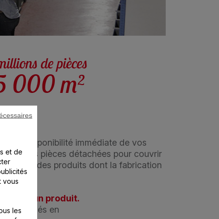
écessaires
um de disponibilité immédiate de vos
s et de
tocke les pièces détachées pour couvrir
cter
enir, sur des produits dont la fabrication
ublicités
t vous
ment d’un produit.
arations clés en
ous les