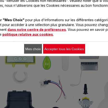
vre pour proposer une réparation la plus économique p
ou "Refuser les Cookies non nécessaires". Veuillez noter que si vo
es, nous n'utiliserons que les Cookies nécessaires au bon fonction
un cas la qualité du produit, réparé avec des pièces val
ur
"Mes Choix"
pour plus d'informations sur les différentes catégor
t pour accéder à une sélection plus granulaire. Vous pouvez chang
r le Groupe Seb en Europe en 2021 respectaient l'engagement 10 ans
 un engagement 15 ans au juste prix depuis le 1er janvier 2022. Pi
oment
dans notre centre de préférences
. Vous pouvez en savoir p
re
politique relative aux cookies
.
Mes choix
Accepter tous les Cookies