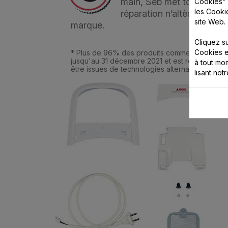
main, Seb met tout en oeu
Cookies" 
les Cooki
réparation n’altère en auc
site Web.
marque.
Cliquez s
Cookies e
* Plus de 96% des produits commercialisés pa
jusqu'au 31 décembre 2021 et est remplacé par
à tout m
être issues de technologies alternatives.
lisant not