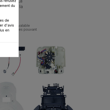
ossible. La
us refusez
nement du
idées par la
ies de
er d'avis
 qui était valable
èces détachées pouvant
lus en