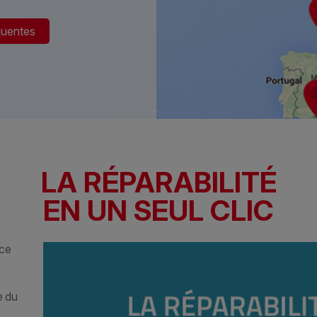
quentes
LA RÉPARABILITÉ
EN UN SEUL CLIC
èce
e du