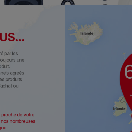
S...
é par les
toujours une
oduit.
nnels agréés
es produits
d’achat ou
us proche de votre
mi nos nombreuses
gne.