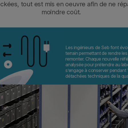
kées, tout est mis en oeuvre afin de ne répa
moindre coût.
Les ingénieurs de Seb font évol
terrain permettant de rendre le
remonter. Chaque nouvelle réf
analysée pour prétendre au label
s’engage à conserver pendant 15
détachées techniques de la quas