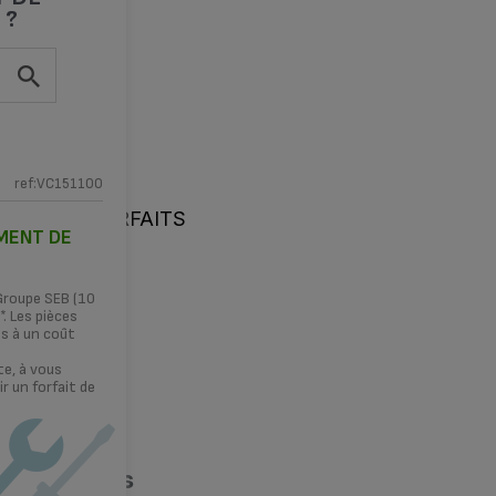
 ?
ref:VC151100
TIONS
FORFAITS
EMENT DE
 Groupe SEB (10
. Les pièces
es à un coût
te, à vous
r un forfait de
TÉ ?
ilité 15 ans