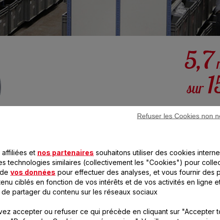
Refuser les Cookies non n
Afin de garantir un maxim
après l’achat du produit
affiliées et
nos partenaires
souhaitons utiliser des cookies interne
pièces de rechange, Seb s
si-totalité des produits*.
es technologies similaires (collectivement les "Cookies") pour colle
les besoins des années à v
 de
vos données
pour effectuer des analyses, et vous fournir des p
est arrêtée.
enu ciblés en fonction de vos intérêts et de vos activités en ligne e
 de partager du contenu sur les réseaux sociaux
n est souvent moins onéreux que celui du remplace
 des pièces détachées et en proposant des offres de rép
ez accepter ou refuser ce qui précède en cliquant sur "Accepter t