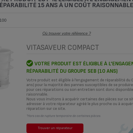
ÉPARABILITÉ 15 ANS À UN COÛT RAISONNABLE
Où trouver votre référence ?
VITASAVEUR COMPACT
ENT
COMMENT ?
RÉPARATEURS
NOS SOLU
VOTRE PRODUIT EST ÉLIGIBLE À L’ENGAG
RÉPARABILITÉ DU GROUPE SEB (10 ANS)
IMPRESSION 3D
Votre produit est éligible à l’engagement de réparabilité du
ans) pour la majorité des pannes susceptibles de se produire*
pour ces réparations ou son entretien sont donc disponibl
C'EST QUOI
raisonnable.
Nous vous invitons à acquérir certaines des pièces sur ce si
adresser à votre réparateur agréé le plus proche ou à acquéri
LA RÉPARABILI
réparation sur ce site.
*Hors cas de rupture temporaire de certaines pièces.
C'est quoi l'engagement de réparab
Trouver un réparateur