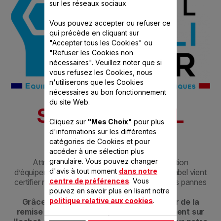
sur les réseaux sociaux
Vous pouvez accepter ou refuser ce
qui précède en cliquant sur
"Accepter tous les Cookies" ou
"Refuser les Cookies non
nécessaires". Veuillez noter que si
vous refusez les Cookies, nous
n'utiliserons que les Cookies
nécessaires au bon fonctionnement
du site Web.
SEB A LE LABEL
Cliquez sur
"Mes Choix"
pour plus
QUALIRÉPAR
d'informations sur les différentes
catégories de Cookies et pour
accéder à une sélection plus
granulaire. Vous pouvez changer
Attribué à des professionnels de la réparation
d'avis à tout moment
dans notre
d’équipements électriques et électroniques, le label vient
centre de préférences
. Vous
certifier notre savoir-faire pour diagnostiquer les pannes
pouvez en savoir plus en lisant notre
et réparer les produits concernés.​
politique relative aux cookies
.
Grâce à ce label, vous pouvez bénéficier de la
remise liée au Bonus Réparation directement sur