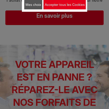
l'achat d'un forfait de réparation éligible sur notre
Mes choix
Accepter tous les Cookies
site (réservée aux particuliers).​
En savoir plus
VOTRE APPAREIL
EST EN PANNE ?
RÉPAREZ-LE AVEC
NOS FORFAITS DE