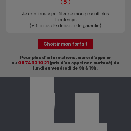
L
Je continue à profiter de mon produit plus
longtemps
(+ 6 mois d’extension de garantie)
Choisir mon forfait
Pour plus d’informations, merci d’appeler
au
09 74 50 10 21
(prix d’un appel non surtaxé) du
lundi au vendredi de 9h à 19h.