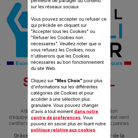
permettre de partager du contenu
sur les réseaux sociaux
Vous pouvez accepter ou refuser ce
qui précède en cliquant sur
"Accepter tous les Cookies" ou
"Refuser les Cookies non
nécessaires". Veuillez noter que si
vous refusez les Cookies, nous
n'utiliserons que les Cookies
nécessaires au bon fonctionnement
du site Web.
SEB A LE LABEL
Cliquez sur
"Mes Choix"
pour plus
d'informations sur les différentes
QUALIRÉPAR
catégories de Cookies et pour
accéder à une sélection plus
granulaire. Vous pouvez changer
Attribué à des professionnels de la réparation
d'avis à tout moment
dans notre
d’équipements électriques et électroniques, le label vient
centre de préférences
. Vous
certifier notre savoir-faire pour diagnostiquer les pannes
pouvez en savoir plus en lisant notre
et réparer les produits concernés.​
politique relative aux cookies
.
Grâce à ce label, vous pouvez bénéficier de la