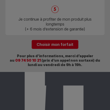
L
Je continue à profiter de mon produit plus
longtemps
(+ 6 mois d’extension de garantie)
Choisir mon forfait
Pour plus d’informations, merci d’appeler
au
09 74 50 10 21
(prix d’un appel non surtaxé) du
lundi au vendredi de 9h à 19h.