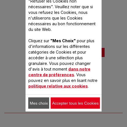
"Refuser les Cookies non
PANIER VAPEUR US-992290
nécessaires". Veuillez noter que si
vous refusez les Cookies, nous
n'utiliserons que les Cookies
Disponible.
E
nécessaires au bon fonctionnement
3,99 €
du site Web.
Riz et légumes cuisent en même temps
Cliquez sur
"Mes Choix"
pour plus
d'informations sur les différentes
catégories de Cookies et pour
Ajouter au panier
accéder à une sélection plus
granulaire. Vous pouvez changer
d'avis à tout moment
dans notre
centre de préférences
. Vous
pouvez en savoir plus en lisant notre
politique relative aux cookies
.
Mes choix
Accepter tous les Cookies