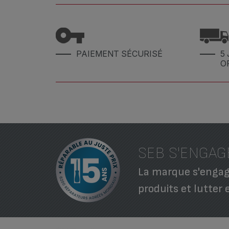
PAIEMENT SÉCURISÉ
5 
O
SEB S'ENGAG
La marque s'engage
produits et lutter 