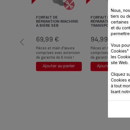
Nous, nos 
tiers ou d
FORFAIT DE
FORFAIT DE
RÉPARATION MACHINE
RÉPARATION AVEC
certaines
À BIÈRE SEB
TRANSPORT MACHIN
et du cont
BIÈRE SEB
permettre
69,99 €
94,99 €
Vous pouv
Pièces et main d'œuvre
Pièces et main d'œuvre
Cookies" 
comprises avec extension
comprises avec extens
les Cooki
de garantie de 6 mois !
de garantie de 6 mois !
site Web.
Ajouter au panier
Ajouter au panier
Cliquez s
Cookies e
à tout m
lisant not