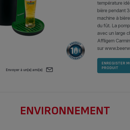
température idéa
bière pendant 30
machine à bière
du fût. La pom
avec un large c
Affligem Carmin
sur www.beerwu
ENREGISTER 
PRODUIT
Envoyer à un(e) ami(e)
ENVIRONNEMENT