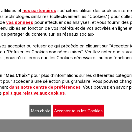
affiliées et
nos partenaires
souhaitons utiliser des cookies interne
es technologies similaires (collectivement les "Cookies") pour colle
ACCESSOIRE
EMBOUT MS-622396
G
 de
vos données
BEERTENDER XI200000
pour effectuer des analyses, et vous fournir des p
E À
enu ciblés en fonction de vos intérêts et de vos activités en ligne e
Disponible.
Disponible.
Di
 de partager du contenu sur les réseaux sociaux
8,99 €
3,99 €
1
ez accepter ou refuser ce qui précède en cliquant sur "Accepter t
Un nouveau tube pour
Service de la bière à la
Ajo
ou "Refuser les Cookies non nécessaires". Veuillez noter que si vo
ion
chaque fût de 5 L permet
maison !
es, nous n'utiliserons que les Cookies nécessaires au bon fonction
de préserver le goût et la
qualité de votre bière
Ajouter au panier
Ajouter au panier
pression.
ur
"Mes Choix"
pour plus d'informations sur les différentes catégor
t pour accéder à une sélection plus granulaire. Vous pouvez chang
oment
dans notre centre de préférences
. Vous pouvez en savoir p
re
politique relative aux cookies
.
Mes choix
Accepter tous les Cookies