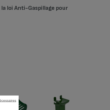
a loi Anti-Gaspillage pour
écessaires