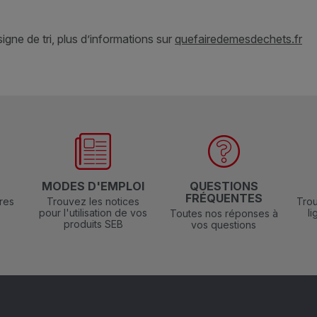
gne de tri, plus d’informations sur
quefairedemesdechets.fr
N
MODES D'EMPLOI
QUESTIONS
FRÉQUENTES
res
Trouvez les notices
Trou
pour l'utilisation de vos
l
Toutes nos réponses à
produits SEB
vos questions