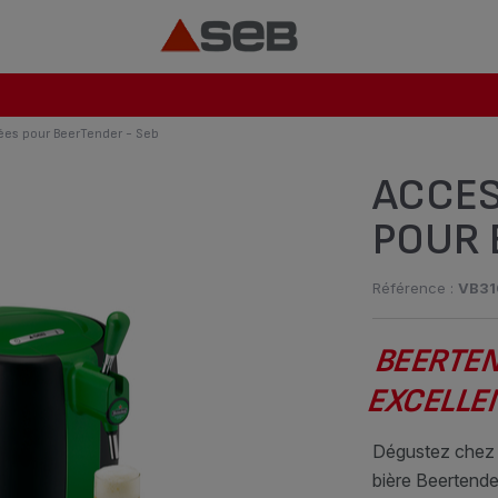
ées pour BeerTender - Seb
ACCES
POUR 
Référence :
VB31
BEERTEN
EXCELLE
Dégustez chez v
bière Beertender