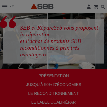
MENU
SEB et RépareSeb vous proposent
la réparation
et l’achat de produits SEB
reconditionnés à prix très
avantageux
PRÉSENTATION
JUSQU'À 50% D'ÉCONOMIES
LE RECONDITIONNEMENT
LE LABEL QUALIRÉPAR