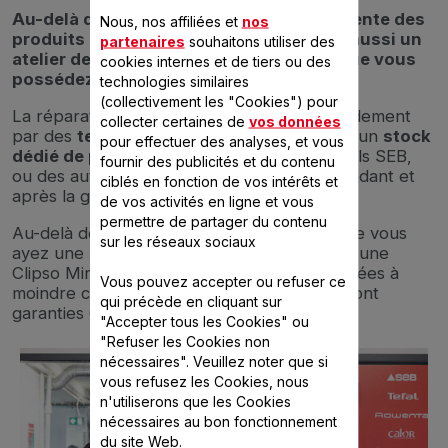
Au-delà du reconditionnement et de la vente des
Nous, nos affiliées et
nos
produits de seconde vie, RépareSeb est aussi un
partenaires
souhaitons utiliser des
atelier de réparation pour les produits que vous
cookies internes et de tiers ou des
possédez.
technologies similaires
(collectivement les "Cookies") pour
La réparation des appareils se fait très rapidement
collecter certaines de
vos données
par des
techniciens spécialistes
, grâce à un
stock
pour effectuer des analyses, et vous
dédié de pièces d’origine
pour les appareils SEB,
fournir des publicités et du contenu
ou des autres marques du groupe SEB, pendant et
ciblés en fonction de vos intérêts et
après la garantie.
de vos activités en ligne et vous
permettre de partager du contenu
Au-delà de la garantie initiale du produit, que vous
sur les réseaux sociaux
ayez une Actifry, une Beertender ou même une
Clipso Minut', toutes les réparations effectuées à
Vous pouvez accepter ou refuser ce
moindre coût par nos techniciens experts sont
qui précède en cliquant sur
garanties 6 mois.
"Accepter tous les Cookies" ou
"Refuser les Cookies non
nécessaires". Veuillez noter que si
vous refusez les Cookies, nous
n'utiliserons que les Cookies
nécessaires au bon fonctionnement
du site Web.