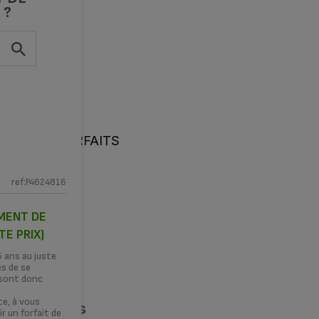
 ?
TIONS
FORFAITS
ref:P4624816
EMENT DE
TE PRIX)
TÉ ?
5 ans au juste
es de se
 sont donc
te, à vous
ilité 15 ans
r un forfait de