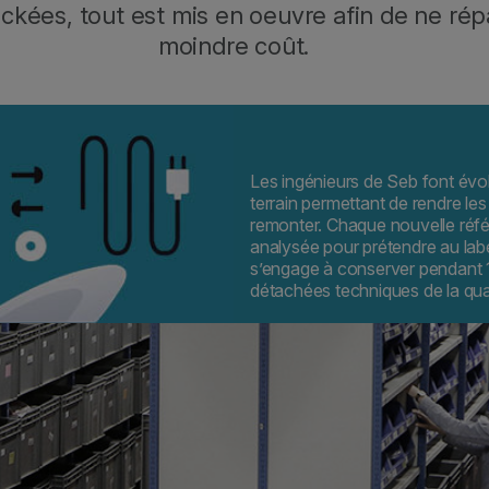
kées, tout est mis en oeuvre afin de ne répa
moindre coût.
Les ingénieurs de Seb font évol
terrain permettant de rendre le
remonter. Chaque nouvelle réf
analysée pour prétendre au label
s’engage à conserver pendant 15
détachées techniques de la quas