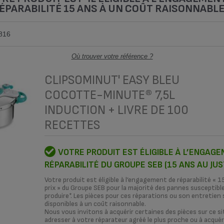
ÉPARABILITÉ 15 ANS À UN COÛT RAISONNABLE
Où trouver votre référence ?
CLIPSOMINUT' EASY BLEU
COCOTTE-MINUTE® 7,5L
ENT
COMMENT ?
RÉPARATEURS
NOS SOLU
INDUCTION + LIVRE DE 100
RECETTES
IMPRESSION 3D
VOTRE PRODUIT EST ÉLIGIBLE À L’ENGAG
C'EST QUOI
RÉPARABILITÉ DU GROUPE SEB (15 ANS AU JUS
LA RÉPARABILI
Votre produit est éligible à l’engagement de réparabilité « 1
prix » du Groupe SEB pour la majorité des pannes susceptibl
produire*. Les pièces pour ces réparations ou son entretien
disponibles à un coût raisonnable.
Nous vous invitons à acquérir certaines des pièces sur ce si
C'est quoi l'engagement de réparab
adresser à votre réparateur agréé le plus proche ou à acquéri