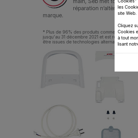
main, Seb met tout en oeu
Cookies" 
les Cooki
réparation n’altère en auc
site Web.
marque.
Cliquez s
Cookies e
* Plus de 96% des produits commercialisés pa
jusqu'au 31 décembre 2021 et est remplacé par
à tout m
être issues de technologies alternatives.
lisant not