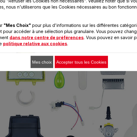
vre pour proposer une réparation la plus économique p
ou "Refuser les Cookies non nécessaires". Veuillez noter que si vo
es, nous n'utiliserons que les Cookies nécessaires au bon fonction
un cas la qualité du produit, réparé avec des pièces val
ur
"Mes Choix"
pour plus d'informations sur les différentes catégor
t pour accéder à une sélection plus granulaire. Vous pouvez chang
r le Groupe Seb en Europe en 2021 respectaient l'engagement 10 ans
 un engagement 15 ans au juste prix depuis le 1er janvier 2022. Pi
oment
dans notre centre de préférences
. Vous pouvez en savoir p
re
politique relative aux cookies
.
Mes choix
Accepter tous les Cookies