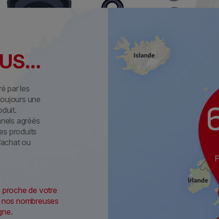
S...
é par les
toujours une
oduit.
nnels agréés
es produits
d’achat ou
us proche de votre
mi nos nombreuses
gne.