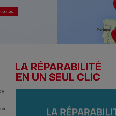
quentes
LA RÉPARABILITÉ
EN UN SEUL CLIC
èce
e du