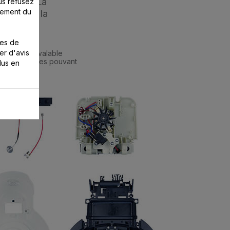
ossible. La
us refusez
nement du
idées par la
ies de
er d'avis
 qui était valable
èces détachées pouvant
lus en