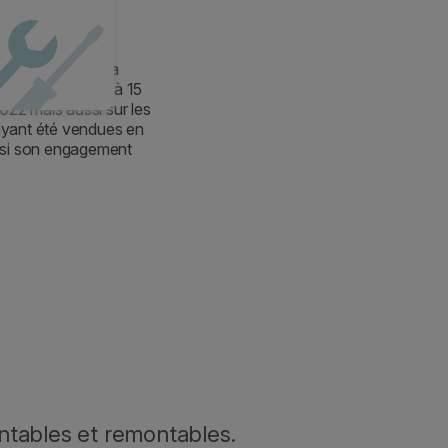
on en faveur de la
 des pièces de 10 à 15
022 mais aussi sur les
ayant été vendues en
insi son engagement
ntables et remontables.