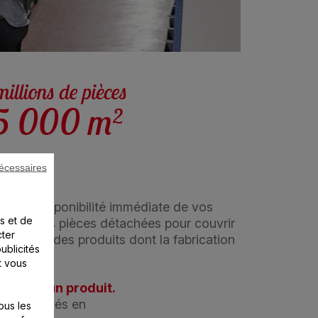
écessaires
um de disponibilité immédiate de vos
s et de
tocke les pièces détachées pour couvrir
cter
enir, sur des produits dont la fabrication
ublicités
t vous
ment d’un produit.
arations clés en
ous les