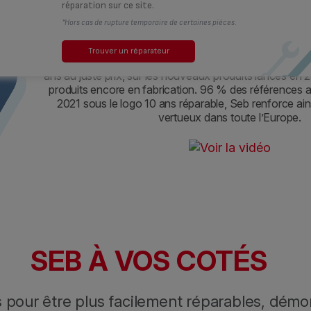
au juste prix ?
réparation sur ce site.
*Hors cas de rupture temporaire de certaines pièces.
Depuis le 1er janvier 2022, Seb accentue sa positi
Trouver un réparateur
réparabilité de ses produits en passant la disponibilité
ans au juste prix, sur les nouveaux produits lancés en 2
produits encore en fabrication. 96 % des références 
2021 sous le logo 10 ans réparable, Seb renforce a
vertueux dans toute l’Europe.
SEB À VOS COTÉS
 pour être plus facilement réparables, démo