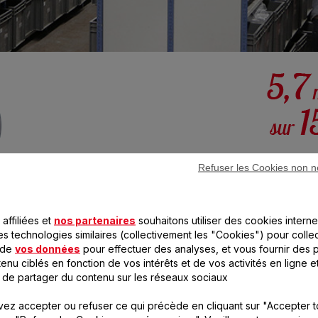
Refuser les Cookies non n
Afin de garantir un maxim
après l’achat du produit
affiliées et
nos partenaires
souhaitons utiliser des cookies interne
pièces de rechange, Seb s
si-totalité des produits*.
es technologies similaires (collectivement les "Cookies") pour colle
les besoins des années à v
 de
vos données
pour effectuer des analyses, et vous fournir des p
est arrêtée.
enu ciblés en fonction de vos intérêts et de vos activités en ligne e
 de partager du contenu sur les réseaux sociaux
n est souvent moins onéreux que celui du remplace
 des pièces détachées et en proposant des offres de rép
ez accepter ou refuser ce qui précède en cliquant sur "Accepter t