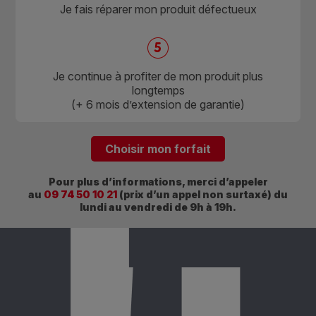
Je fais réparer mon produit défectueux
L
Je continue à profiter de mon produit plus
longtemps
(+ 6 mois d’extension de garantie)
Choisir mon forfait
Pour plus d’informations, merci d’appeler
au
09 74 50 10 21
(prix d’un appel non surtaxé) du
lundi au vendredi de 9h à 19h.