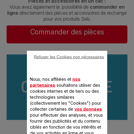
Pièces et accessoires en un clic :
Vous avez également la possibilité de
commander en
ligne
directement des pièces et accessoires de rechange
pour vos produits Seb.
Commander des pièces
Refuser les Cookies non nécessaires
Nous, nos affiliées et
nos
partenaires
souhaitons utiliser des
cookies internes et de tiers ou des
technologies similaires
(collectivement les "Cookies") pour
collecter certaines de
vos données
pour effectuer des analyses, et vous
fournir des publicités et du contenu
ciblés en fonction de vos intérêts et
de vos activités en ligne et vous