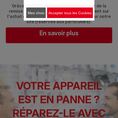
et réparer les produits concernés.​
Grâce à ce label, vous pouvez bénéficier de la
remise liée au Bonus Réparation directement sur
Mes choix
Accepter tous les Cookies
l'achat d'un forfait de réparation éligible sur notre
site (réservée aux particuliers).​
En savoir plus
VOTRE APPAREIL
EST EN PANNE ?
RÉPAREZ-LE AVEC