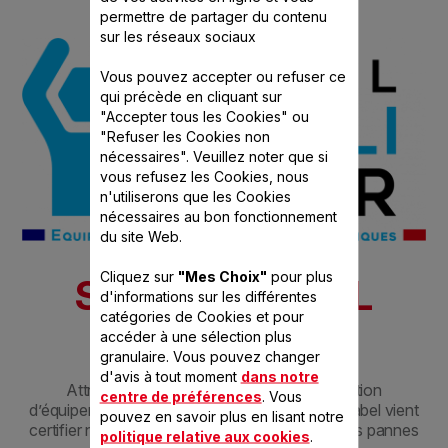
permettre de partager du contenu
sur les réseaux sociaux
Vous pouvez accepter ou refuser ce
qui précède en cliquant sur
"Accepter tous les Cookies" ou
"Refuser les Cookies non
nécessaires". Veuillez noter que si
vous refusez les Cookies, nous
n'utiliserons que les Cookies
nécessaires au bon fonctionnement
du site Web.
Cliquez sur
"Mes Choix"
pour plus
SEB A LE LABEL
d'informations sur les différentes
catégories de Cookies et pour
QUALIRÉPAR
accéder à une sélection plus
granulaire. Vous pouvez changer
d'avis à tout moment
dans notre
Attribué à des professionnels de la réparation
centre de préférences
. Vous
d’équipements électriques et électroniques, le label vient
pouvez en savoir plus en lisant notre
certifier notre savoir-faire pour diagnostiquer les pannes
politique relative aux cookies
.